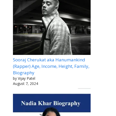
Sooraj Cherukat aka Hanumankind
(Rapper) Age, Income, Height, Family,
Biography
by Vijay Patel
August 7, 2024