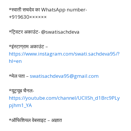
*स्वाती सचदेव का WhatsApp number-
+919630××××××
*ट्विटर अकाउंट- @swatisachdeva
*इंस्टाग्राम अकाउंट –
https://www.instagram.com/swati.sachdeva95/?
hl=en
*मेल पता –
swatisachdeva95@gmail.com
*यूट्यूब चैनल-
https://youtube.com/channel/UCllSh_d1Brc9PLy
pjhm1_YA
*ऑफिशियल वेबसाइट – अज्ञात