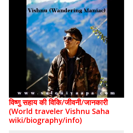
विष्णु सहाय की विकि/जीवनी/जानकारी
(World traveler Vishnu Saha
wiki/biography/info)